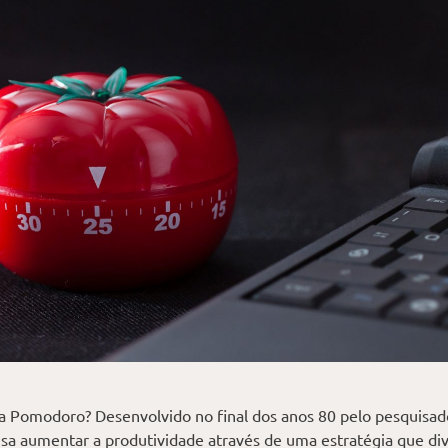
ica Pomodoro? Desenvolvido no final dos anos 80 pelo pesquisado
visa aumentar a produtividade através de uma estratégia que div