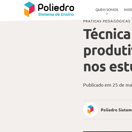
Pular navegação
Blog
Técnica Pomodoro: foco, produtividade e mais resultados nos estudos
QUEM SOMOS
NOS
PRÁTICAS PEDAGÓGICAS
Técnica
produti
nos es
Publicado em 25 de ma
Poliedro Sistem