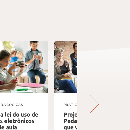
EDAGÓGICAS
PRÁTICAS PEDAGÓGICAS
a lei do uso de
Projeto Político-
s eletrônicos
Pedagógico: tudo o
de aula
que você precisa saber