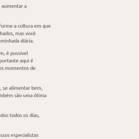
e aumentar a
forme a cultura em que
chados, mas você
minhada diária.
m, é possível
portante aqui é
r os momentos de
, se alimentar bem,
 também são uma ótima
os todos os dias,
ssos especialistas