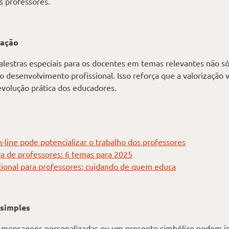
s professores.
tação
alestras especiais para os docentes em temas relevantes não só
desenvolvimento profissional. Isso reforça que a valorização v
evolução prática dos educadores.
line pode potencializar o trabalho dos professores
a de professores: 6 temas para 2025
ional para professores: cuidando de quem educa
 simples
mensagens personalizadas ou um presente simbólico podem im