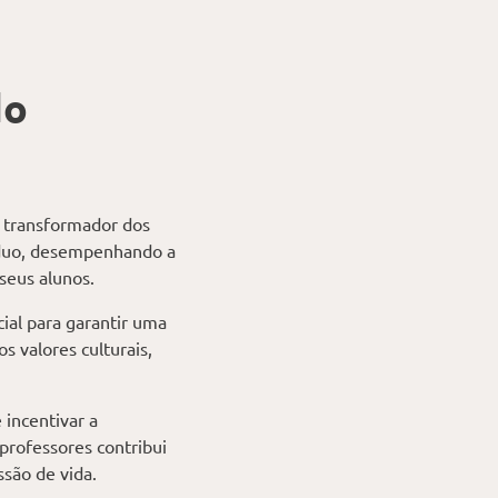
do
l transformador dos
víduo, desempenhando a
 seus alunos.
ial para garantir uma
 valores culturais,
 incentivar a
professores contribui
ssão de vida.