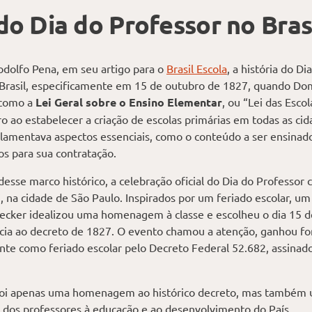
do Dia do Professor no Bras
dolfo Pena, em seu artigo para o
Brasil Escola
, a história do D
 Brasil, especificamente em 15 de outubro de 1827, quando D
 como a
Lei Geral sobre o Ensino Elementar
, ou “Lei das Esco
ro ao estabelecer a criação de escolas primárias em todas as cida
gulamentava aspectos essenciais, como o conteúdo a ser ensina
ios para sua contratação.
desse marco histórico, a celebração oficial do Dia do Professo
, na cidade de São Paulo. Inspirados por um feriado escolar, u
ecker idealizou uma homenagem à classe e escolheu o dia 15 d
cia ao decreto de 1827. O evento chamou a atenção, ganhou for
ente como feriado escolar pelo Decreto Federal 52.682, assinad
 foi apenas uma homenagem ao histórico decreto, mas també
 dos professores à educação e ao desenvolvimento do País.