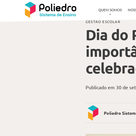
Pular navegação
Blog
Dia do Professor: história, importância e formas de celebração
QUEM SOMOS
NOS
GESTÃO ESCOLAR
Dia do 
importâ
celebr
Publicado em 30 de se
Poliedro Sistem