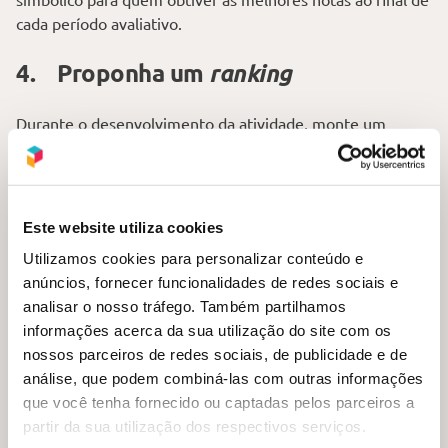
cada período avaliativo.
4. Proponha um
ranking
Durante o desenvolvimento da atividade, monte um
ranking
de colocação para os estudantes. Ele pode ser
exposto na sala de aula e deve ser atualizado a cada fase
da atividade.
Este website utiliza cookies
5. Utilize
e jogos
flashcards
Utilizamos cookies para personalizar conteúdo e
anúncios, fornecer funcionalidades de redes sociais e
Outra forma de propor a gamificação na educação está na
analisar o nosso tráfego. Também partilhamos
utilização de
flashcards
ou jogo da memória. Por meio
informações acerca da sua utilização do site com os
desses recursos, o professor poderá propor imagens ou
nossos parceiros de redes sociais, de publicidade e de
questões simples que remetem ao conteúdo trabalhado
análise, que podem combiná-las com outras informações
em sala de aula.
que você tenha fornecido ou captadas pelos parceiros a
partir da sua utilização dos respectivos serviços.
Nessa dinâmica, deve-se inserir os elementos presentes