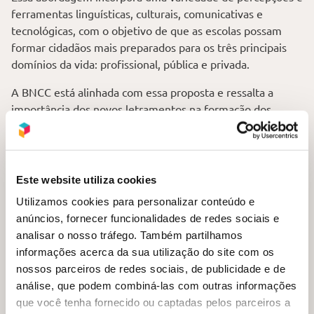
ferramentas linguísticas, culturais, comunicativas e
tecnológicas, com o objetivo de que as escolas possam
formar cidadãos mais preparados para os três principais
domínios da vida: profissional, pública e privada.
A BNCC está alinhada com essa proposta e ressalta a
importância dos novos letramentos na formação dos
estudantes ao longo da educação básica. Isso é enfatizado
especialmente no ensino de Língua Portuguesa e Língua
Inglesa.
Este website utiliza cookies
A Base entende que “a
s práticas de linguagem
Utilizamos cookies para personalizar conteúdo e
contemporâneas não só envolvem novos gêneros e textos
anúncios, fornecer funcionalidades de redes sociais e
cada vez mais multissemióticos e multimidiáticos, como
analisar o nosso tráfego. Também partilhamos
também novas formas de produzir, de configurar, de
informações acerca da sua utilização do site com os
disponibilizar, de replicar e de interagir
” (BNCC, 2018, p.
nossos parceiros de redes sociais, de publicidade e de
68).
análise, que podem combiná-las com outras informações
Dentre os temas e habilidades que podem ser
que você tenha fornecido ou captadas pelos parceiros a