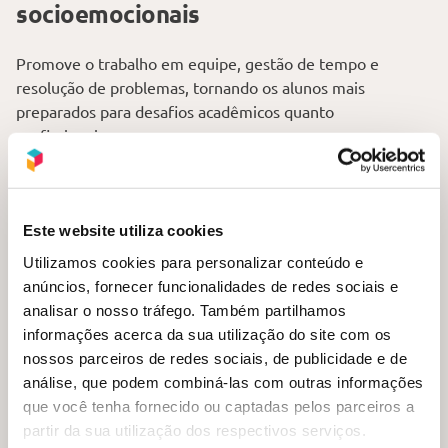
socioemocionais
Promove o trabalho em equipe, gestão de tempo e
resolução de problemas, tornando os alunos mais
preparados para desafios acadêmicos quanto
profissionais.
Por isso, as Olimpíadas Científicas representam uma
excelente oportunidade para escolas que desejam evoluir
o nível acadêmico dos alunos e fazê-los desenvolver
Este website utiliza cookies
habilidades essenciais para a vida.
Utilizamos cookies para personalizar conteúdo e
anúncios, fornecer funcionalidades de redes sociais e
analisar o nosso tráfego. Também partilhamos
informações acerca da sua utilização do site com os
nossos parceiros de redes sociais, de publicidade e de
análise, que podem combiná-las com outras informações
que você tenha fornecido ou captadas pelos parceiros a
partir da sua utilização dos respectivos serviços.