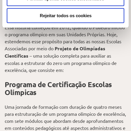
medalhas e mais de 100 estudantes de Escolas Associadas
garantiram vagas no Ensino Superior por meio das
Olimpíadas, em instituições como Unesp, Unicamp e USP.
Rejeitar todos os cookies
Essa história começou em 2012, quando o Poliedro iniciou
o programa olímpico em suas Unidades Próprias. Hoje,
estendemos esse propósito para todas as nossas Escolas
Associadas por meio do
Projeto de Olimpíadas
Científicas
– uma solução completa para auxiliar as
escolas a estruturar do zero um programa olímpico de
excelência, que consiste em:
Programa de Certificação Escolas
Olímpicas
Uma jornada de formação com duração de quatro meses
para estruturação de um programa olímpico de excelência,
com sete módulos que abordam desde aprofundamentos
em conteúdos pedagógicos até aspectos administrativos e