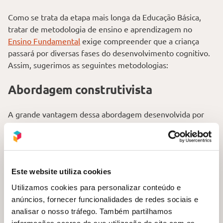
Como se trata da etapa mais longa da Educação Básica,
tratar de metodologia de ensino e aprendizagem no
Ensino Fundamental
exige compreender que a criança
passará por diversas fases do desenvolvimento cognitivo.
Assim, sugerimos as seguintes metodologias:
Abordagem construtivista
A grande vantagem dessa abordagem desenvolvida por
Jean Piaget é que ele próprio trabalha teorias sobre as
fases do desenvolvimento cognitivo das crianças. Assim,
pensar em construtivismo envolve necessariamente
considerar essas fases antes de elaborar o planejamento.
Este website utiliza cookies
Como se trata de uma etapa longa, o ideal é que o
Utilizamos cookies para personalizar conteúdo e
professor saiba o que esperar das crianças em cada fase,
anúncios, fornecer funcionalidades de redes sociais e
buscando oferecer atividades que desafiem os estudantes
analisar o nosso tráfego. Também partilhamos
a elaborar conceitos matemáticos e também sobre escrita
informações acerca da sua utilização do site com os