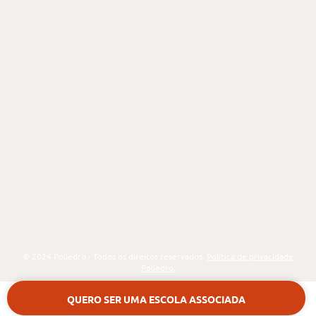
Segmentos
Já sou parceiro
Intranet
CEV – Centro Empresarial do Vale
Avenida George Eastman, Portaria 3
31 de Março
São José dos Campos – SP
CEP 12237-640
(12) 3924 1616
© 2024 Poliedro - Todos os direitos reservados.
Política de privacidade
Poliedro.
QUERO SER UMA ESCOLA ASSOCIADA
Assine nossa newsletter