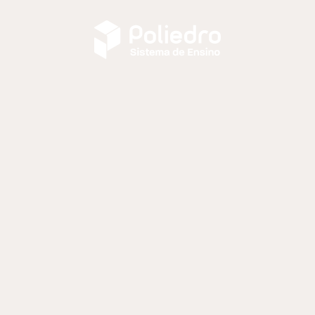
Trabalhe conosco
Dúvidas frequentes
Canal de Ética
Fale Conosco