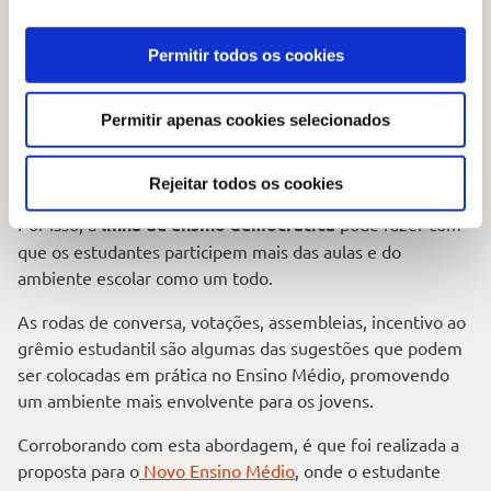
Ensino Médio
Permitir todos os cookies
O
Ensino Médio
é uma etapa da educação com altos
desafios para os estudantes, onde eles mais lidam com
Permitir apenas cookies selecionados
conceitos densos e abstratos. Para que eles não se
afastem do ambiente escolar nesta etapa, é preciso que
estejam engajados no ambiente escolar.
Rejeitar todos os cookies
Por isso, a
linha de ensino democrática
pode fazer com
que os estudantes participem mais das aulas e do
ambiente escolar como um todo.
As rodas de conversa, votações, assembleias, incentivo ao
grêmio estudantil são algumas das sugestões que podem
ser colocadas em prática no Ensino Médio, promovendo
um ambiente mais envolvente para os jovens.
Corroborando com esta abordagem, é que foi realizada a
proposta para o
Novo Ensino Médio
, onde o estudante