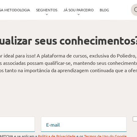
SA METODOLOGIA
SEGMENTOS
JÁ SOU PARCEIRO
BLOG
tualizar seus conhecimentos
 ideal para isso! A plataforma de cursos, exclusiva do Poliedro, 
las associadas possam qualificar-se, mantendo seus conhecimen
os tanto na importância da aprendizagem continuada que a of
E-mail
CAPTCHA e se aplicam a
Política de Privacidade
e os
Termos de Uso do Google
.