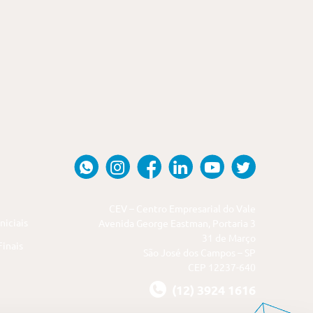
CEV – Centro Empresarial do Vale
niciais
Avenida George Eastman, Portaria 3
31 de Março
inais
São José dos Campos – SP
CEP 12237-640
(12) 3924 1616