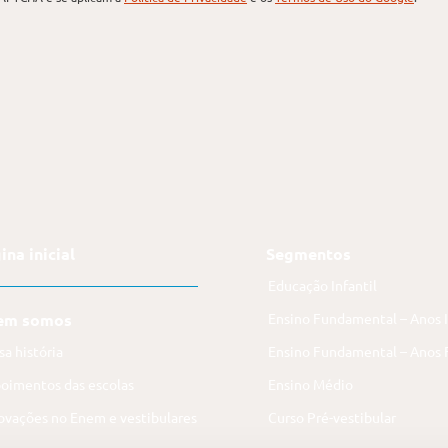
ina inicial
Segmentos
Educação Infantil
em somos
Ensino Fundamental – Anos I
sa história
Ensino Fundamental – Anos F
oimentos das escolas
Ensino Médio
ovações no Enem e vestibulares
Curso Pré-vestibular