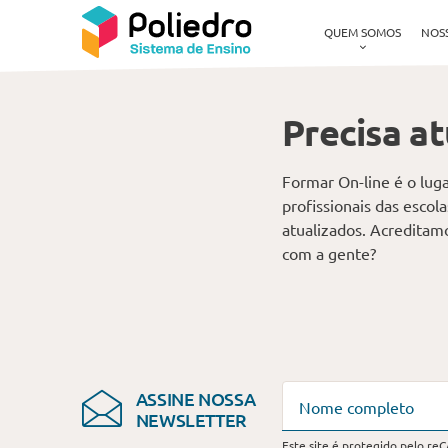
Pular navegação
Quem somos
Eventos e projetos
Formar on-line
QUEM SOMOS
NOS
Precisa a
Formar On-line é o lugar
profissionais das esco
atualizados. Acreditam
com a gente?
ASSINE NOSSA
Nome completo
NEWSLETTER
Este site é protegido pelo re