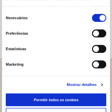
acessar resoluções, acervos de vestibulares e
banco de questões do Enem e até elaborar um
plano de estudos personalizado. O estudante
Seleção
ainda conta com o AVA para potencializar a
Necessários
de
aprendizagem.
consentimento
Conheça todos os nossos recursos
Preferências
tecnológicos
Estatísticas
Marketing
Mostrar detalhes
Permitir todos os cookies