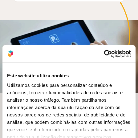
Este website utiliza cookies
Utilizamos cookies para personalizar conteúdo e
anúncios, fornecer funcionalidades de redes sociais e
analisar o nosso tráfego. Também partilhamos
informações acerca da sua utilização do site com os
nossos parceiros de redes sociais, de publicidade e de
Portal e aplicativo
análise, que podem combiná-las com outras informações
que você tenha fornecido ou captadas pelos parceiros a
Com o Portal Edros e o app P+, é possível
partir da sua utilização dos respectivos serviços.