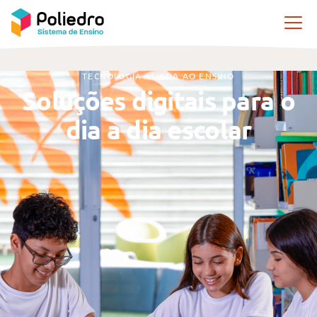
Pular navegação
TECNOLOGIA ALIADA AO ENSINO
Soluções digitais para o
dia a dia escolar